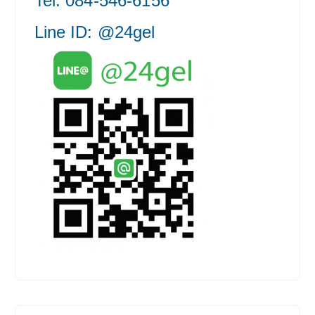
Tel: 084-546-6156
Line ID: @24gel