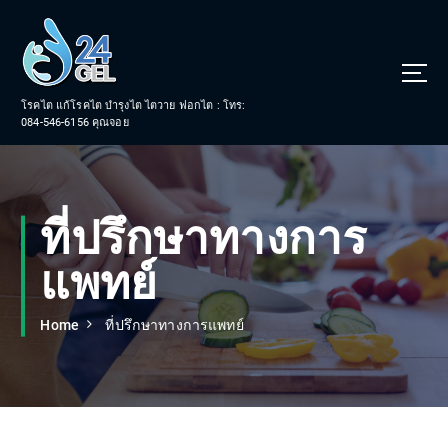
S
k
i
p
t
โรคไต แก้โรคไต บำรุงไต ไตวาย ฟอกไต : โทร:
o
084-546-6156 คุณจอย
c
o
n
t
ที่ปรึกษาทางการ
e
n
แพทย์
t
Home
ที่ปรึกษาทางการแพทย์