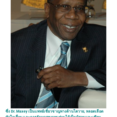
ซึ่ง Dr. Maxey เป็นแพทย์เชี่ยวชาญทางด้านไตวาย, หลอดเลือด