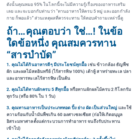
ดังนั้นคุณหมอ 95% ในโลกนี้จะไม่มีความรู้เรื่องของอาหารเสริม
เลย และจะบอกกับท่านว่า “ทานอาหารให้ครบ 5 หมู่ และออกกำลัง
กาย ก็พอแล้ว” ส่วนเหตุผลที่ควรจะทาน ให้ตอบคำถามเหล่านี้ดู
ถ้า…คุณตอบว่า ใช่…! ในข้อ
ใดข้อหนึ่ง คุณสมควรทาน
“สารบำบัด”
1. คุณไม่ได้กินอาหารดีๆ มีประโยชน์ทุกมื้อ
เช่น ข้าวกล้อง ธัญพืช
ผัก และผลไม้สดอินทรีย์ (ไร้สารพิษ 100%) เต้าหู้ สาหร่ายทะเล ปลา
และอาหารทะเลไร้สารพิษ เป็นต้น
2. คุณไม่ได้ทานผักครบ 5 สีทุกมื้อ
หรือทานผักผลไม้ครบ 2 กิโลกรัม
ทุกวัน (หรือ 80% ใน 1 วัน)
3. คุณทานอาหารเป็นประเภททอด ปิ้ง ย่าง ผัด เป็นส่วนใหญ่
และใช้
ความร้อนกับน้ำมันพืชเกิน 60 องศาเซลเซียส (ก่อให้เกิดอนุมูล
อิสระมหาศาลตั้งแต่กระบวนการทำอาหาร จนถึงรับประทาน
เข้าไป)